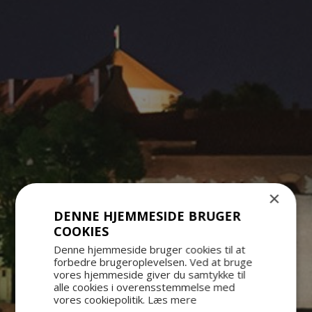
×
DENNE HJEMMESIDE BRUGER
COOKIES
Denne hjemmeside bruger cookies til at
forbedre brugeroplevelsen. Ved at bruge
vores hjemmeside giver du samtykke til
alle cookies i overensstemmelse med
vores cookiepolitik.
Læs mere