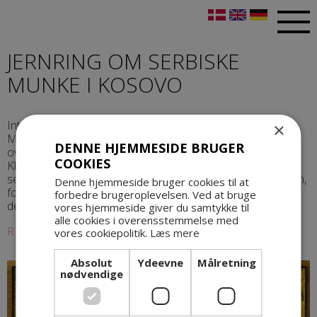
JERNRING OM SERBISKE
MUNKE I KOSOVO
Intet er som før i Visoki Dečani i det nordvestlige Kosovo.
×
Munkene lever isoleret i det smukke kloster, der har
DENNE HJEMMESIDE BRUGER
overlevet fjenders kommen og gåen gennem århundreder.
COOKIES
Klostret står som selve symbolet på den serbiske
selvopfattelse. Nu overlever munkene og deres historie kun,
Denne hjemmeside bruger cookies til at
fordi italienske tropper har lagt en beskyttende jernring om
forbedre brugeroplevelsen. Ved at bruge
deres helligdom.
vores hjemmeside giver du samtykke til
alle cookies i overensstemmelse med
REPORTAGE FRA KOSOVO
vores cookiepolitik.
Læs mere
Absolut
Ydeevne
Målretning
nødvendige