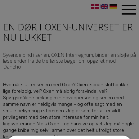
EN DØR I OXEN-UNIVERSET ER
NU LUKKET
Syvende bind i serien, OXEN Interregnum, binder en sløjfe på
løse ender fra de tre første bøger om opgøret mod
Danehof.
Hvornår slutter serien med Oxen? Oxen-serien slutter ikke
lige foreløbig, vel? Oxen må aldrig forsvinde, vel?
Spørgsmålene omkring min hovedperson og serien med
samme navn er heldigvis mange - og ofte sagt med en
smule bekymring i stemmen. Jeg er som forfatter vildt
privilegeret med den store interesse for min helt,
krigsveteranen Niels Oxen - og hans ve og vel. Jeg må nogle
gange knibe mig selv i armen over det helt utroligt store
læserengagement, der bliver udvist.