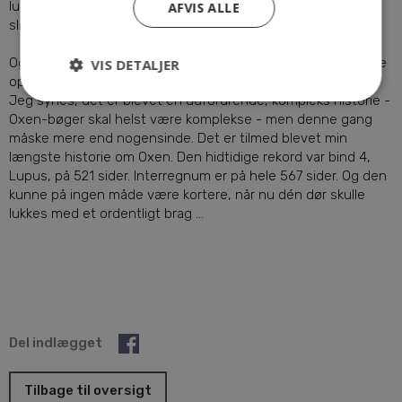
lukke den dør. Eller sagt på en anden måde: på tide at binde
AFVIS ALLE
sløjfe på de løse ender fra dengang.
Og det er præcist dét, Interregnum handler om: det endelige
VIS DETALJER
opgør mod Danehof.
Jeg synes, det er blevet en udfordrende, kompleks historie -
Oxen-bøger skal helst være komplekse - men denne gang
måske mere end nogensinde. Det er tilmed blevet min
længste historie om Oxen. Den hidtidige rekord var bind 4,
Lupus, på 521 sider. Interregnum er på hele 567 sider. Og den
kunne på ingen måde være kortere, når nu dén dør skulle
lukkes med et ordentligt brag ...
Del indlægget
Tilbage til oversigt